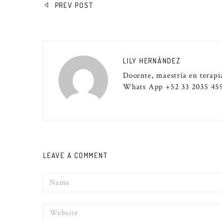
NAVEGACIÓN
PREV POST
DE
ENTRADAS
LILY HERNÁNDEZ
Docente, maestría en terapia
Whats App +52 33 2035 4
LEAVE A COMMENT
Name
Website