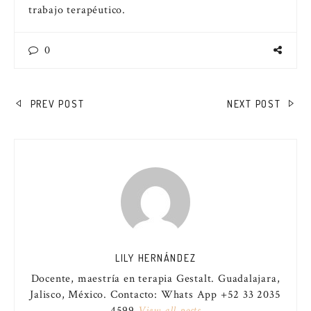
trabajo terapéutico.
0
NAVEGACIÓN
PREV POST
NEXT POST
DE
ENTRADAS
LILY HERNÁNDEZ
Docente, maestría en terapia Gestalt. Guadalajara,
Jalisco, México. Contacto: Whats App +52 33 2035
4599
View all posts